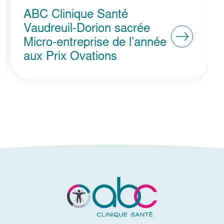
Dre Aymie Brousseau
finaliste au prestigieux Prix
e
Femmes d’affaires du
Québec