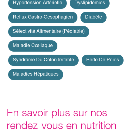
Hypertension Artérielle
Dyslipidémies
Reflux Gastro-Oesophagien
Diabète
Sélectivité Alimentaire (pédiatrie)
Maladie Cœliaque
Syndrôme Du Colon Irritable
Perte De Poids
Maladies Hépatiques
En savoir plus sur nos
rendez-vous en nutrition