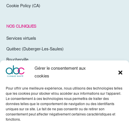
Cookie Policy (CA)
NOS CLINIQUES
Services virtuels
Québec (Duberger-Les-Saules)
Boucherville
Gérer le consentement aux
Trois-Rivières
cookies
Chelsea Gatineau (Secteur Hull)
Pour offrir une meilleure expérience, nous utilisons des technologies telles
Valleyfield
que les cookies pour stocker et/ou accéder aux informations sur l'appareil.
Le consentement à ces technologies nous permettra de traiter des
Mirabel
données telles que le comportement de navigation ou des identifiants
uniques sur ce site. Le fait de ne pas consentir ou de retirer son
Vaudreuil-Dorion
consentement peut affecter négativement certaines caractéristiques et
fonctions.
Sherbrooke