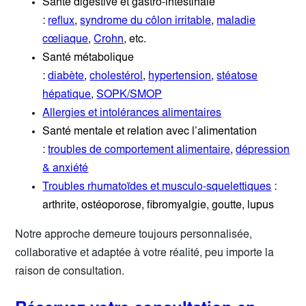
Santé digestive et gastro-intestinale
:
reflux
,
syndrome du côlon irritable
,
maladie
cœliaque
,
Crohn
, etc.
Santé métabolique
:
diabète
,
cholestérol
,
hypertension
,
stéatose
hépatique
,
SOPK/SMOP
Allergies et intolérances alimentaires
Santé mentale et relation avec l’alimentation
:
troubles de comportement alimentaire
,
dépression
& anxiété
Troubles rhumatoïdes et musculo-squelettiques
:
arthrite, ostéoporose, fibromyalgie, goutte, lupus
Notre approche demeure toujours personnalisée,
collaborative et adaptée à votre réalité, peu importe la
raison de consultation.