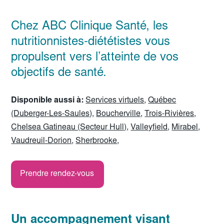
Chez ABC Clinique Santé, les
nutritionnistes-diététistes vous
propulsent vers l’atteinte de vos
objectifs de santé.
Disponible aussi à:
Services virtuels
,
Québec
(Duberger-Les-Saules)
,
Boucherville
,
Trois-Rivières
,
Chelsea Gatineau (Secteur Hull)
,
Valleyfield
,
Mirabel
,
Vaudreuil-Dorion
,
Sherbrooke
,
Prendre rendez-vous
Un accompagnement visant