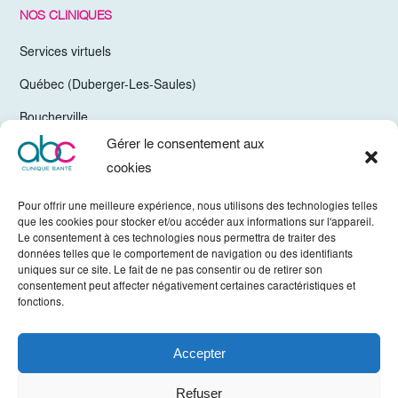
NOS CLINIQUES
Services virtuels
Québec (Duberger-Les-Saules)
Boucherville
Gérer le consentement aux
Trois-Rivières
cookies
Chelsea Gatineau (Secteur Hull)
Pour offrir une meilleure expérience, nous utilisons des technologies telles
Valleyfield
que les cookies pour stocker et/ou accéder aux informations sur l'appareil.
Le consentement à ces technologies nous permettra de traiter des
Mirabel
données telles que le comportement de navigation ou des identifiants
uniques sur ce site. Le fait de ne pas consentir ou de retirer son
Vaudreuil-Dorion
consentement peut affecter négativement certaines caractéristiques et
fonctions.
Sherbrooke
Accepter
Tous droits réservés © ABC Clinique 2022. -
Politique de confidentialité
Refuser