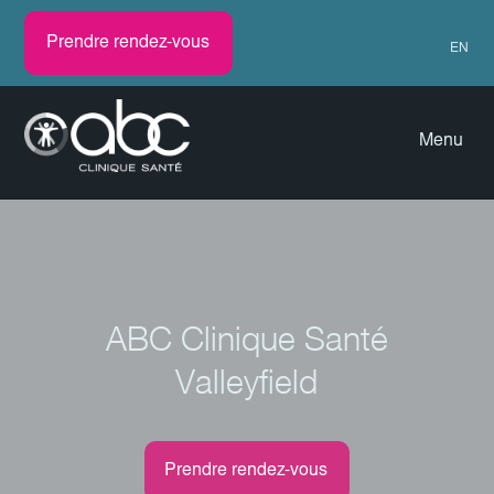
Prendre rendez-vous
EN
Menu
ABC Clinique Santé
Valleyfield
Prendre rendez-vous