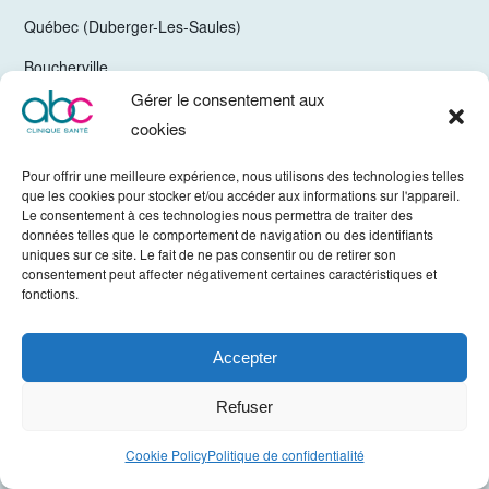
Québec (Duberger-Les-Saules)
Boucherville
Gérer le consentement aux
Trois-Rivières
cookies
Chelsea Gatineau (Secteur Hull)
Pour offrir une meilleure expérience, nous utilisons des technologies telles
Valleyfield
que les cookies pour stocker et/ou accéder aux informations sur l'appareil.
Le consentement à ces technologies nous permettra de traiter des
Mirabel
données telles que le comportement de navigation ou des identifiants
uniques sur ce site. Le fait de ne pas consentir ou de retirer son
Vaudreuil-Dorion
consentement peut affecter négativement certaines caractéristiques et
fonctions.
Sherbrooke
Accepter
Tous droits réservés © ABC Clinique 2022. -
Politique de confidentialité
Refuser
Crédits
Hamak
Cookie Policy
Politique de confidentialité