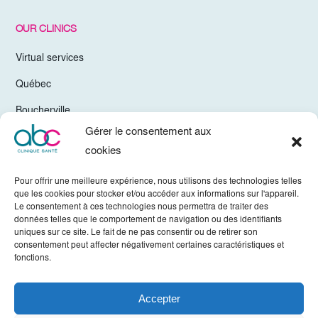
OUR CLINICS
Virtual services
Québec
Boucherville
Gérer le consentement aux
Trois-Rivières
cookies
Chelsea Gatineau
Pour offrir une meilleure expérience, nous utilisons des technologies telles
Valleyfield
que les cookies pour stocker et/ou accéder aux informations sur l'appareil.
Le consentement à ces technologies nous permettra de traiter des
Mirabel
données telles que le comportement de navigation ou des identifiants
uniques sur ce site. Le fait de ne pas consentir ou de retirer son
Vaudreuil-Dorion
consentement peut affecter négativement certaines caractéristiques et
fonctions.
Sherbrooke
Accepter