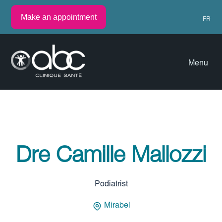
Make an appointment
FR
Menu
Dre Camille Mallozzi
Podiatrist
Mirabel