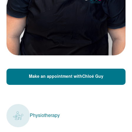
Make an appointment withChloé Guy
Physiotherapy