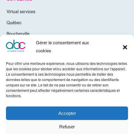
Virtual services
Québec
Boucherville
Gérer le consentement aux
Trois-Rivières
cookies
Chelsea Gatineau
Pour offrir une meilleure expérience, nous utilisons des technologies telles
Valleyfield
que les cookies pour stocker et/ou accéder aux informations sur l'appareil.
Le consentement à ces technologies nous permettra de traiter des
Mirabel
données telles que le comportement de navigation ou des identifiants
uniques sur ce site. Le fait de ne pas consentir ou de retirer son
Vaudreuil-Dorion
consentement peut affecter négativement certaines caractéristiques et
fonctions.
Sherbrooke
Accepter
All rights reserved © ABC Clinique 2022. -
Privacy Policy
Refuser