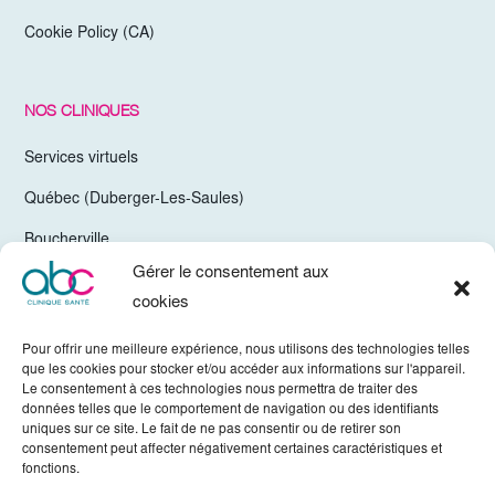
Cookie Policy (CA)
NOS CLINIQUES
Services virtuels
Québec (Duberger-Les-Saules)
Boucherville
Gérer le consentement aux
Trois-Rivières
cookies
Chelsea Gatineau (Secteur Hull)
Pour offrir une meilleure expérience, nous utilisons des technologies telles
Valleyfield
que les cookies pour stocker et/ou accéder aux informations sur l'appareil.
Le consentement à ces technologies nous permettra de traiter des
Mirabel
données telles que le comportement de navigation ou des identifiants
uniques sur ce site. Le fait de ne pas consentir ou de retirer son
Vaudreuil-Dorion
consentement peut affecter négativement certaines caractéristiques et
fonctions.
Sherbrooke