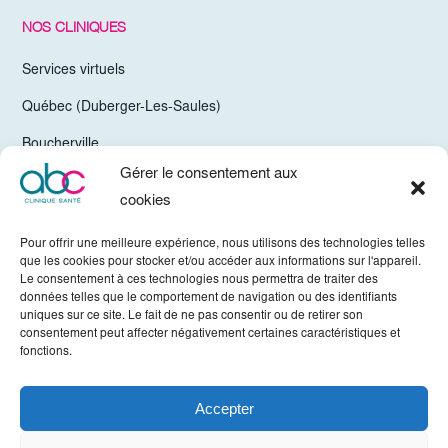
NOS CLINIQUES
Services virtuels
Québec (Duberger-Les-Saules)
Boucherville
Gérer le consentement aux
Trois-Rivières
cookies
Chelsea Gatineau (Secteur Hull)
Pour offrir une meilleure expérience, nous utilisons des technologies telles
Valleyfield
que les cookies pour stocker et/ou accéder aux informations sur l'appareil.
Le consentement à ces technologies nous permettra de traiter des
Mirabel
données telles que le comportement de navigation ou des identifiants
uniques sur ce site. Le fait de ne pas consentir ou de retirer son
Vaudreuil-Dorion
consentement peut affecter négativement certaines caractéristiques et
fonctions.
Sherbrooke
Accepter