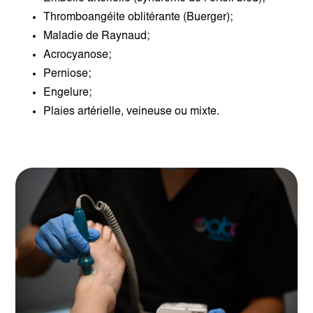
Thromboangéite oblitérante (Buerger);
Maladie de Raynaud;
Acrocyanose;
Perniose;
Engelure;
Plaies artérielle, veineuse ou mixte.