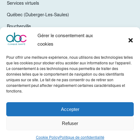
Services virtuels
Québec (Duberger-Les-Saules)
Boucherville
Gérer le consentement aux
Trois-Rivières
cookies
Chelsea Gatineau (Secteur Hull)
Pour offrir une meilleure expérience, nous utilisons des technologies telles
Valleyfield
que les cookies pour stocker et/ou accéder aux informations sur l'appareil.
Le consentement à ces technologies nous permettra de traiter des
Mirabel
données telles que le comportement de navigation ou des identifiants
uniques sur ce site. Le fait de ne pas consentir ou de retirer son
Vaudreuil-Dorion
consentement peut affecter négativement certaines caractéristiques et
fonctions.
Sherbrooke
Accepter
Tous droits réservés © ABC Clinique 2022. -
Politique de confidentialité
Refuser
Crédits
Hamak
Cookie Policy
Politique de confidentialité