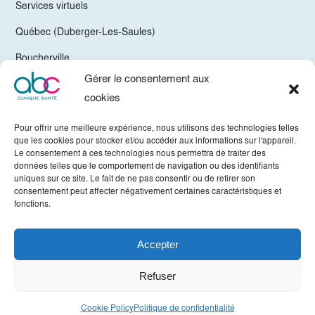
Services virtuels
Québec (Duberger-Les-Saules)
Boucherville
Gérer le consentement aux
Trois-Rivières
cookies
Chelsea Gatineau (Secteur Hull)
Pour offrir une meilleure expérience, nous utilisons des technologies telles
Valleyfield
que les cookies pour stocker et/ou accéder aux informations sur l'appareil.
Le consentement à ces technologies nous permettra de traiter des
Mirabel
données telles que le comportement de navigation ou des identifiants
uniques sur ce site. Le fait de ne pas consentir ou de retirer son
Vaudreuil-Dorion
consentement peut affecter négativement certaines caractéristiques et
fonctions.
Sherbrooke
Accepter
Tous droits réservés © ABC Clinique 2022. -
Politique de confidentialité
Refuser
Crédits
Hamak
Cookie Policy
Politique de confidentialité