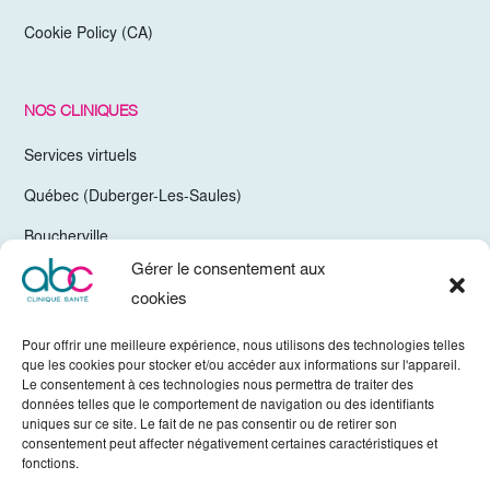
Cookie Policy (CA)
NOS CLINIQUES
Services virtuels
Québec (Duberger-Les-Saules)
Boucherville
Gérer le consentement aux
Trois-Rivières
cookies
Chelsea Gatineau (Secteur Hull)
Pour offrir une meilleure expérience, nous utilisons des technologies telles
Valleyfield
que les cookies pour stocker et/ou accéder aux informations sur l'appareil.
Le consentement à ces technologies nous permettra de traiter des
Mirabel
données telles que le comportement de navigation ou des identifiants
uniques sur ce site. Le fait de ne pas consentir ou de retirer son
Vaudreuil-Dorion
consentement peut affecter négativement certaines caractéristiques et
fonctions.
Sherbrooke