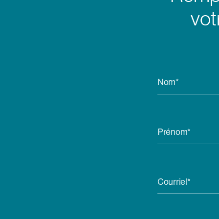
vot
Nom*
Prénom*
Courriel*