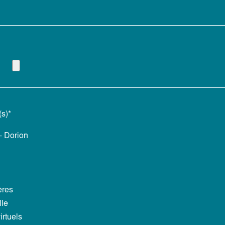
(s)*
- Dorion
d
ères
lle
irtuels