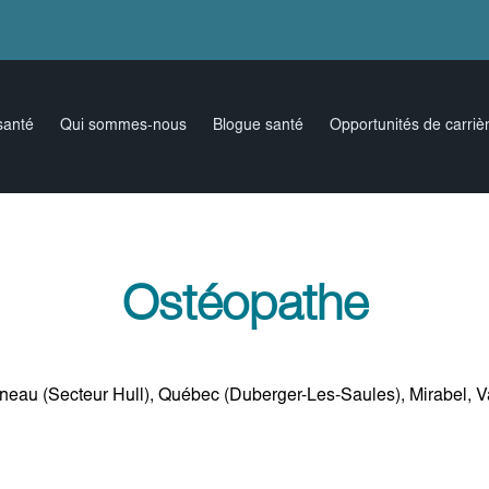
santé
Qui sommes-nous
Blogue santé
Opportunités de carriè
Ostéopathe
neau (Secteur Hull), Québec (Duberger-Les-Saules), Mirabel, Va