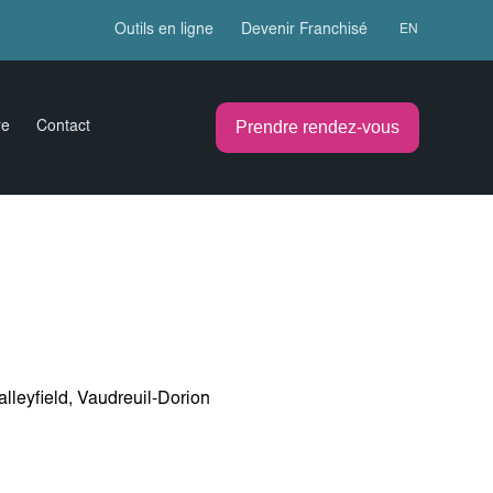
Outils en ligne
Devenir Franchisé
EN
Prendre rendez-vous
re
Contact
lleyfield, Vaudreuil-Dorion