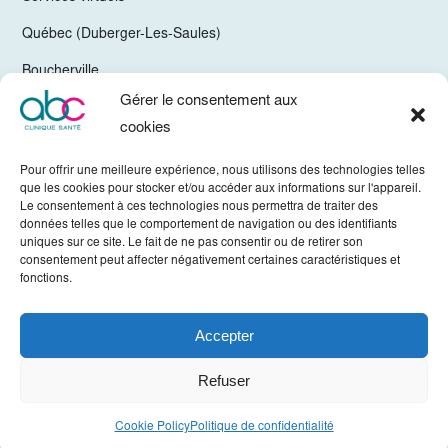
Québec (Duberger-Les-Saules)
Boucherville
Gérer le consentement aux
Trois-Rivières
cookies
Chelsea Gatineau (Secteur Hull)
Pour offrir une meilleure expérience, nous utilisons des technologies telles
Valleyfield
que les cookies pour stocker et/ou accéder aux informations sur l'appareil.
Le consentement à ces technologies nous permettra de traiter des
Mirabel
données telles que le comportement de navigation ou des identifiants
uniques sur ce site. Le fait de ne pas consentir ou de retirer son
Vaudreuil-Dorion
consentement peut affecter négativement certaines caractéristiques et
fonctions.
Sherbrooke
Accepter
Tous droits réservés © ABC Clinique 2022. -
Politique de confidentialité
Refuser
Crédits
Hamak
Cookie Policy
Politique de confidentialité