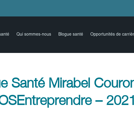
santé
Qui sommes-nous
Blogue santé
Opportunités de carriè
e Santé Mirabel Couro
OSEntreprendre – 202