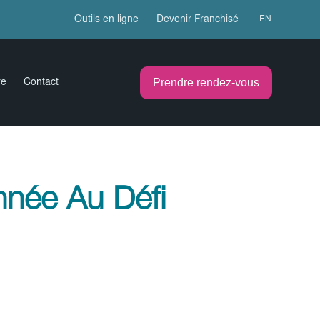
Outils en ligne
Devenir Franchisé
EN
Prendre rendez-vous
re
Contact
nnée Au Défi
1