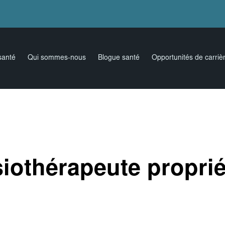
santé
Qui sommes-nous
Blogue santé
Opportunités de carriè
iothérapeute proprié