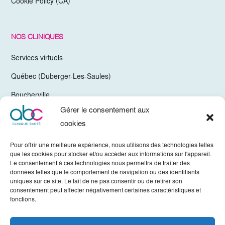
Cookie Policy (CA)
NOS CLINIQUES
Services virtuels
Québec (Duberger-Les-Saules)
Boucherville
Gérer le consentement aux
Trois-Rivières
cookies
Chelsea Gatineau (Secteur Hull)
Pour offrir une meilleure expérience, nous utilisons des technologies telles
Valleyfield
que les cookies pour stocker et/ou accéder aux informations sur l'appareil.
Le consentement à ces technologies nous permettra de traiter des
Mirabel
données telles que le comportement de navigation ou des identifiants
uniques sur ce site. Le fait de ne pas consentir ou de retirer son
Vaudreuil-Dorion
consentement peut affecter négativement certaines caractéristiques et
fonctions.
Sherbrooke