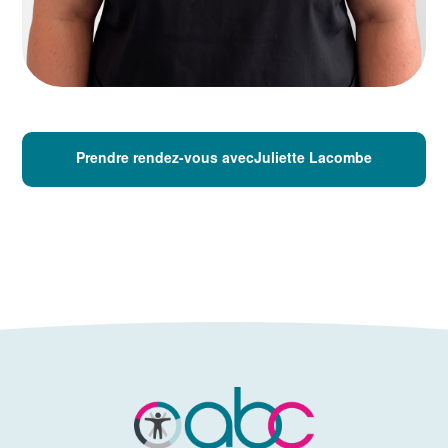
Prendre rendez-vous avecJuliette Lacombe