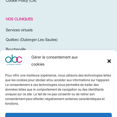
Cookie Policy (CA)
NOS CLINIQUES
Services virtuels
Québec (Duberger-Les-Saules)
Boucherville
Gérer le consentement aux
Trois-Rivières
cookies
Chelsea Gatineau (Secteur Hull)
Pour offrir une meilleure expérience, nous utilisons des technologies telles
Valleyfield
que les cookies pour stocker et/ou accéder aux informations sur l'appareil.
Le consentement à ces technologies nous permettra de traiter des
Mirabel
données telles que le comportement de navigation ou des identifiants
uniques sur ce site. Le fait de ne pas consentir ou de retirer son
Vaudreuil-Dorion
consentement peut affecter négativement certaines caractéristiques et
fonctions.
Sherbrooke