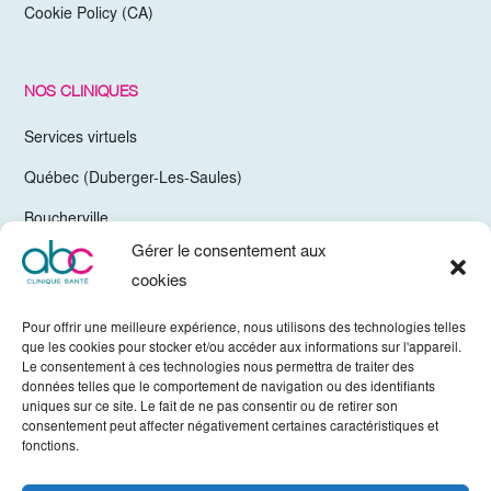
Cookie Policy (CA)
NOS CLINIQUES
Services virtuels
Québec (Duberger-Les-Saules)
Boucherville
Gérer le consentement aux
Trois-Rivières
cookies
Chelsea Gatineau (Secteur Hull)
Pour offrir une meilleure expérience, nous utilisons des technologies telles
Valleyfield
que les cookies pour stocker et/ou accéder aux informations sur l'appareil.
Le consentement à ces technologies nous permettra de traiter des
Mirabel
données telles que le comportement de navigation ou des identifiants
uniques sur ce site. Le fait de ne pas consentir ou de retirer son
Vaudreuil-Dorion
consentement peut affecter négativement certaines caractéristiques et
fonctions.
Sherbrooke