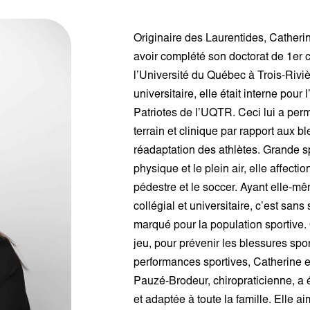
Originaire des Laurentides, Catheri
avoir complété son doctorat de
1er
c
l’Université du Québec à Trois-Riviè
universitaire, elle était interne pou
Patriotes
de l’UQTR.
Ceci lui a per
terrain et clinique par rapport aux bl
réadaptation des athlètes.
Grande sp
physique et le
plein air
, elle affect
pédestre et le soccer.
Ayant elle-mê
collégial et universitaire, c’est sans
marqué pour la population sportive.
jeu, pour prévenir les blessures spo
performances sportives, Catherine es
Pauzé-Brodeur
, chiropraticienne, 
et adaptée à toute la famille.
Elle ai