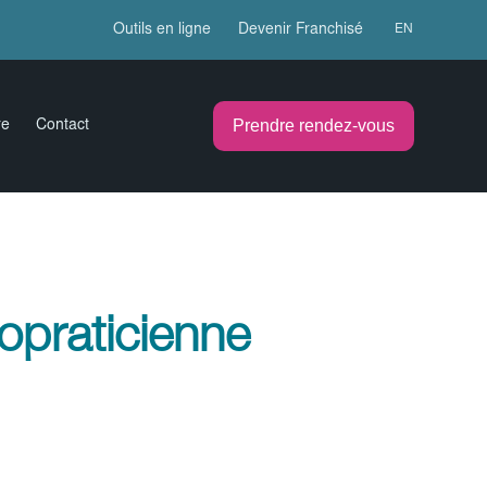
Outils en ligne
Devenir Franchisé
EN
Prendre rendez-vous
re
Contact
opraticienne