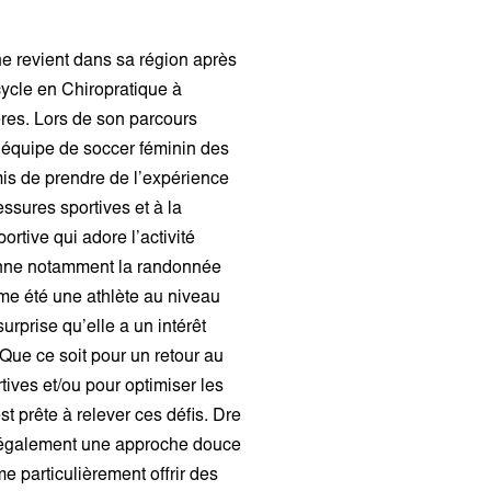
ne revient dans sa région après
ycle en
Chiropratique
à
res.
Lors de son parcours
r l’équipe de soccer féminin des
mis de prendre de l’expérience
essures sportives et à la
ortive qui adore l’activité
ionne notamment la randonnée
me été une athlète au niveau
surprise
qu’elle a un intérêt
Que ce soit pour un retour au
rtives
et/ou
pour optimiser les
t prête à relever ces défis.
Dre
a également une approche douce
me particulièrement offrir des