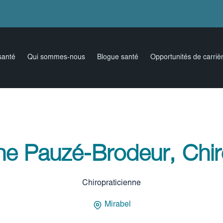
santé
Qui sommes-nous
Blogue santé
Opportunités de carriè
ne Pauzé-Brodeur, Chir
Chiropraticienne
Mirabel