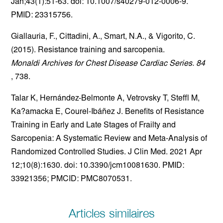
Jan;43(1):51-63. doi: 10.1007/s40279-012-0006-9.
PMID: 23315756.
Giallauria, F., Cittadini, A., Smart, N.A., & Vigorito, C.
(2015). R
esistance training and sarcopenia.
Monaldi Archives for Chest Disease Cardiac Series. 84
, 738.
Talar K, Hernández-Belmonte A, Vetrovsky T, Steffl M,
Ka?amacka E, Courel-Ibáñez J. Benefits of Resistance
Training in Early and Late Stages of Frailty and
Sarcopenia: A Systematic Review and Meta-Analysis of
Randomized Controlled Studies. J Clin Med. 2021 Apr
12;10(8):1630. doi: 10.3390/jcm10081630. PMID:
33921356; PMCID: PMC8070531.
Articles similaires