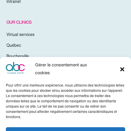
Intranet
OUR CLINICS
Virtual services
Québec
Boucherville
Gérer le consentement aux
Trois-Rivières
cookies
Chelsea Gatineau
Pour offrir une meilleure expérience, nous utilisons des technologies telles
Valleyfield
que les cookies pour stocker et/ou accéder aux informations sur l'appareil.
Le consentement à ces technologies nous permettra de traiter des
Mirabel
données telles que le comportement de navigation ou des identifiants
uniques sur ce site. Le fait de ne pas consentir ou de retirer son
Vaudreuil-Dorion
consentement peut affecter négativement certaines caractéristiques et
fonctions.
Sherbrooke